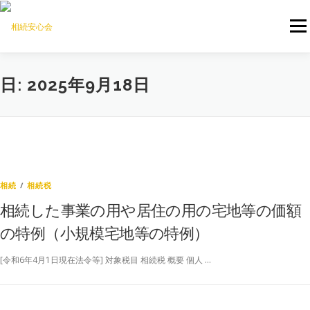
コンテンツへスキップ
メニ
ご相談について
当会について
私たちのサービス
日:
2025年9月18日
専門家を探す
ご相談依頼
専門家無料掲載登録
M&Aコンサルティング
相続
/
相続税
相続した事業の用や居住の用の宅地等の価額
の特例（小規模宅地等の特例）
[令和6年4月1日現在法令等] 対象税目 相続税 概要 個人 …