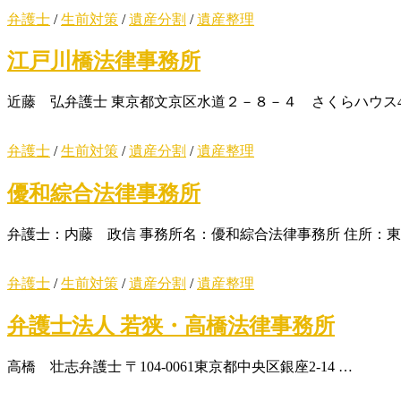
弁護士
/
生前対策
/
遺産分割
/
遺産整理
江戸川橋法律事務所
近藤 弘弁護士 東京都文京区水道２－８－４ さくらハウス4
弁護士
/
生前対策
/
遺産分割
/
遺産整理
優和綜合法律事務所
弁護士：内藤 政信 事務所名：優和綜合法律事務所 住所：東
弁護士
/
生前対策
/
遺産分割
/
遺産整理
弁護士法人 若狭・高橋法律事務所
高橋 壮志弁護士 〒104-0061東京都中央区銀座2-14 …