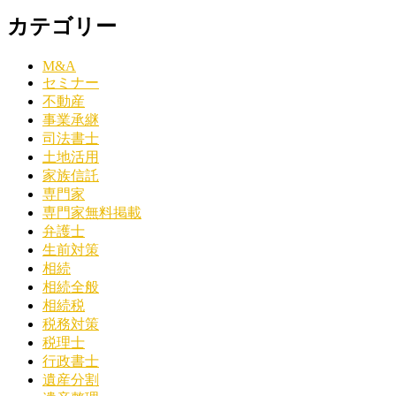
カテゴリー
M&A
セミナー
不動産
事業承継
司法書士
土地活用
家族信託
専門家
専門家無料掲載
弁護士
生前対策
相続
相続全般
相続税
税務対策
税理士
行政書士
遺産分割