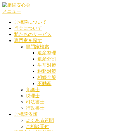
コ
ン
メニュー
テ
ご相談について
ン
当会について
ツ
私たちのサービス
へ
専門家を探す
ス
専門家検索
キ
遺産整理
ッ
遺産分割
プ
生前対策
税務対策
相続全般
不動産
弁護士
税理士
司法書士
行政書士
ご相談依頼
よくある質問
ご相談受付