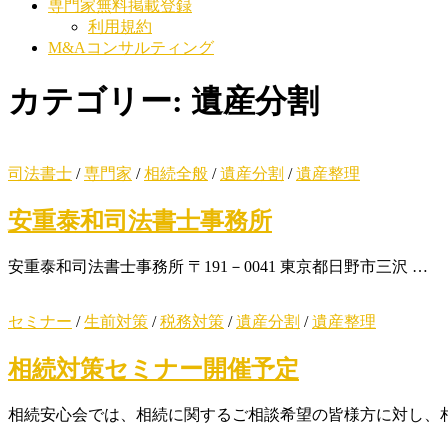
専門家無料掲載登録
利用規約
M&Aコンサルティング
カテゴリー:
遺産分割
司法書士
/
専門家
/
相続全般
/
遺産分割
/
遺産整理
安重泰和司法書士事務所
安重泰和司法書士事務所 〒191－0041 東京都日野市三沢 …
セミナー
/
生前対策
/
税務対策
/
遺産分割
/
遺産整理
相続対策セミナー開催予定
相続安心会では、相続に関するご相談希望の皆様方に対し、相