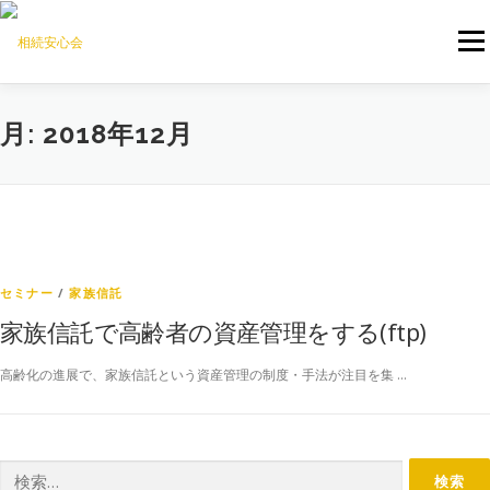
コ
ン
メニ
テ
ン
ツ
へ
ご相談について
当会について
私たちのサービス
月:
2018年12月
ス
キ
ッ
プ
専門家を探す
ご相談依頼
専門家無料掲載登録
M&Aコンサルティング
セミナー
/
家族信託
家族信託で高齢者の資産管理をする(ftp)
高齢化の進展で、家族信託という資産管理の制度・手法が注目を集 …
検