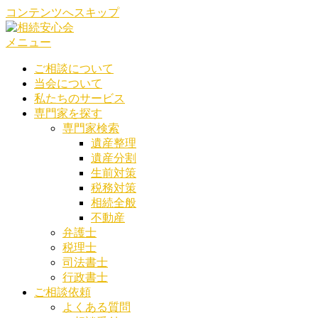
コンテンツへスキップ
メニュー
ご相談について
当会について
私たちのサービス
専門家を探す
専門家検索
遺産整理
遺産分割
生前対策
税務対策
相続全般
不動産
弁護士
税理士
司法書士
行政書士
ご相談依頼
よくある質問