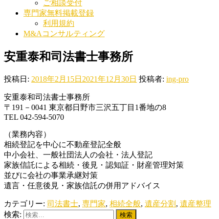
ご相談受付
専門家無料掲載登録
利用規約
M&Aコンサルティング
安重泰和司法書士事務所
投稿日:
2018年2月15日
2021年12月30日
投稿者:
ing-pro
安重泰和司法書士事務所
〒191－0041 東京都日野市三沢五丁目1番地の8
TEL 042-594-5070
（業務内容）
相続登記を中心に不動産登記全般
中小会社、一般社団法人の会社・法人登記
家族信託による相続・後見・認知証・財産管理対策
並びに会社の事業承継対策
遺言・任意後見・家族信託の併用アドバイス
カテゴリー:
司法書士
,
専門家
,
相続全般
,
遺産分割
,
遺産整理
検索: