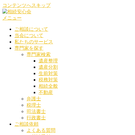
コンテンツへスキップ
メニュー
ご相談について
当会について
私たちのサービス
専門家を探す
専門家検索
遺産整理
遺産分割
生前対策
税務対策
相続全般
不動産
弁護士
税理士
司法書士
行政書士
ご相談依頼
よくある質問