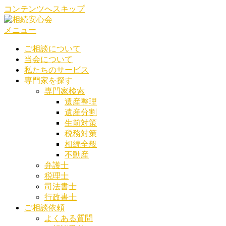
コンテンツへスキップ
メニュー
ご相談について
当会について
私たちのサービス
専門家を探す
専門家検索
遺産整理
遺産分割
生前対策
税務対策
相続全般
不動産
弁護士
税理士
司法書士
行政書士
ご相談依頼
よくある質問